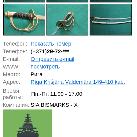
Телефон:
Показать номер
Телефон:
(+371)
29-72-***
E-mail:
Отправить e-mail
WWW:
посмотреть
Место:
Рига
Адрес:
Rīga Krišjāņa Valdemāra 149-410 kab.
Время
Пн.-Пт.
11:00 - 17:00
работы:
Компания:
SIA BISMARKS - X