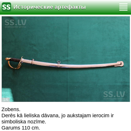
Исторические артефакты
1/6
Zobens.
Derēs kā lieliska dāvana, jo aukstajam ierocim ir
simboliska nozīme.
Garums 110 cm.