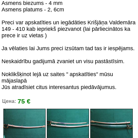
Asmens biezums - 4 mm
Asmens platums - 2, 6cm
Preci var apskatīties un iegādāties Krišjāņa Valdemāra
149 - 410 kab iepriekš piezvanot (lai pārliecinātos ka
prece ir uz vietas )
Ja vēlaties lai Jums preci izsūtam tad tas ir iespējams.
Neskaidrību gadijumā zvaniet un visu pastāstīsim.
Noklikšķinot lejā uz saites " apskatīties" mūsu
mājaslapā
Jūs atradīsiet citus interesantus piedāvājumus.
75 €
Цена: