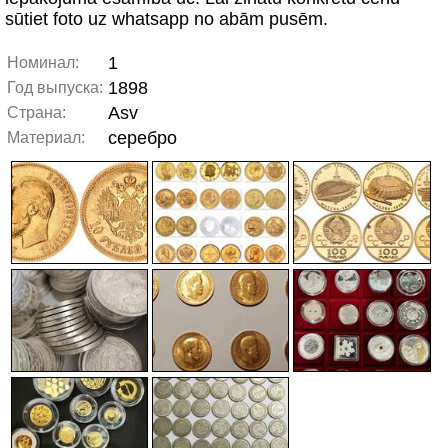
sūtiet foto uz whatsapp no abām pusēm.
1
Номинал:
1898
Год выпуска:
Asv
Страна:
серебро
Материал: