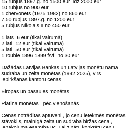
15 rubļus 1897.g. no 1500 eur līdz 2000 eur
10 rubļus no 900 eur
1 chervonets (1975-1982) no 860 eur
7.50 rubļus 1897.g. no 1200 eur
5 rubļus Nikolajs II no 450 eur
1 lats -6 eur (tikai vairumā)
2 lati -12 eur (tikai vairumā)
5 lati -50 eur (tikai vairumā)
1 rouble 1896-1899 f/vf- no 30 eur
Dažādas Latvijas Bankas un Latvijas monētu nama
sudraba un zelta monētas (1992-2025), virs
iepirkšanas kantoru cenas
Eiropas un pasaules monētas
Platīna monētas - pēc vienošanās
Cenas notrādītas aptuveni , jo cenu ietekmēs monētas
stāvoklis, mainīgā zelta un sudraba biržas cena ,
iepakojuma esamība uc. Lai zinātu konkrētu cenu