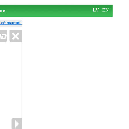
ки
LV
EN
у объявлений