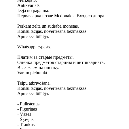
Merķeļa 3.
Antikvariats.
Ieeja no pagalma.
Первая арка возле Mcdonalds. Вход со двора.
Pērkam zelta un sudraba monētas.
Konsultācijas, novērtēšana bezmaksas.
Apmaksa tūlītēja.
Whatsapp, e-pasts.
Платим за старые предметы.
Оценка предметов старины и антиквариата.
Выезжаем на оценку.
Varam piebraukt.
Telpu atbrīvošana.
Konsultācijas, novērtēšana bezmaksas.
Apmaksa tūlītēja.
- Pulksteņus
- Figūriņas
- Vāzes
- Šķīvjus
- Traukus