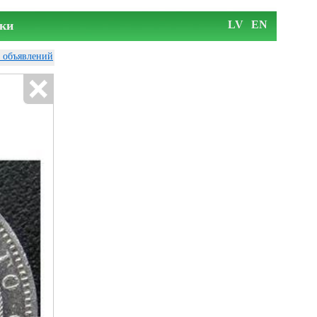
ки
LV
EN
у объявлений