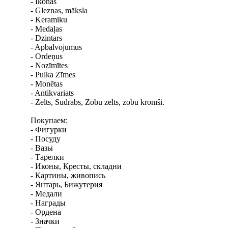
- Ikonas
- Gleznas, māksla
- Keramiku
- Medaļas
- Dzintars
- Apbalvojumus
- Ordeņus
- Nozīmītes
- Pulka Zīmes
- Monētas
- Antikvariats
- Zelts, Sudrabs, Zobu zelts, zobu kronīši.
Покупаем:
- Фигурки
- Посуду
- Вазы
- Тарелки
- Иконы, Кресты, складни
- Картины, живопись
- Янтарь, Бижутерия
- Медали
- Награды
- Ордена
- Значки