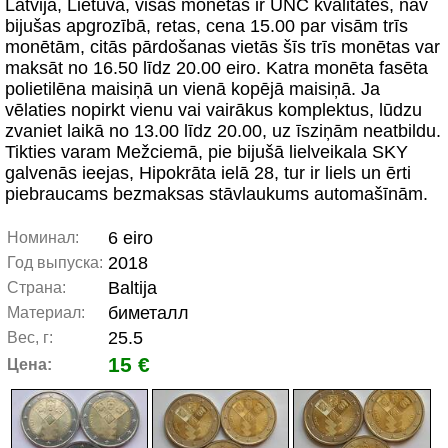
Latvija, Lietuva, visas monētas ir UNC kvalitātes, nav
bijušas apgrozībā, retas, cena 15.00 par visām trīs
monētām, citās pārdošanas vietās šīs trīs monētas var
maksāt no 16.50 līdz 20.00 eiro. Katra monēta fasēta
polietilēna maisiņā un vienā kopējā maisiņā. Ja
vēlaties nopirkt vienu vai vairākus komplektus, lūdzu
zvaniet laikā no 13.00 līdz 20.00, uz īsziņām neatbildu.
Tikties varam Mežciemā, pie bijušā lielveikala SKY
galvenās ieejas, Hipokrāta ielā 28, tur ir liels un ērti
piebraucams bezmaksas stāvlaukums automašīnām.
6 eiro
Номинал:
2018
Год выпуска:
Baltija
Страна:
биметалл
Материал:
25.5
Вес, г:
15 €
Цена: