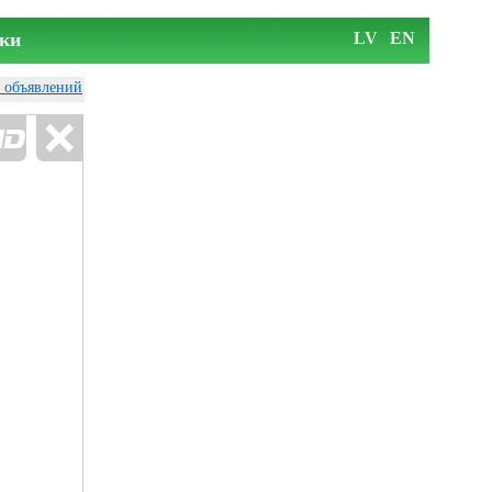
ки
LV
EN
у объявлений