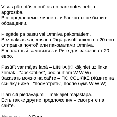
Visas pārdotās monētas un banknotes nebija
apgrozībā.
Все продаваемые монеты и банкноты не были в
обращении.
Piegāde pa pastu vai Omniva pakomātiem.
Bezmaksas saņemšana Rīgā pasūtījumiem no 20 eiro.
Отправка почтой или пакоматами Omniva.
Бесплатный самовывоз в Риге для заказов от 20
евро.
Pasūtīt var mājas lapā – LINKA (Klikšķiniet uz linka
zemak - "apskatīties", pēc burtiem W W W)
Заказать можно на сайте – ПО ССЫЛКЕ (Жмите на
ссылку ниже - "посмотреть", после букв W W W)
Ir arī citi piedāvājumi – meklējiet mājaslapā.
Есть также другие предложения – смотрите на
сайте.
Номинал: