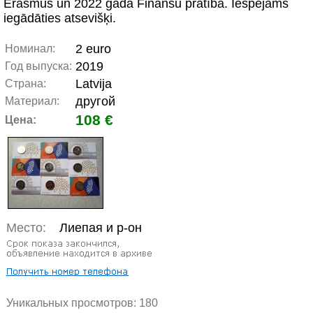
Erasmus un 2022 gada Finanšu pratība. Iespējams
iegādāties atsevišķi.
2 euro
Номинал:
2019
Год выпуска:
Latvija
Страна:
другой
Материал:
108 €
Цена:
Место:
Лиепая и р-он
Уникальных просмотров:
180