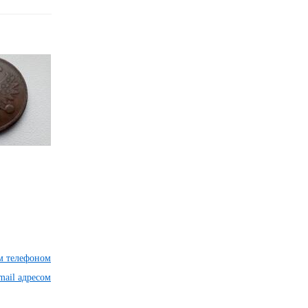
им телефоном
mail адресом