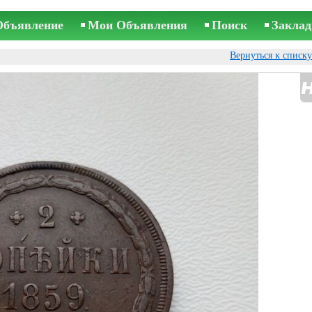
Объявление
Мои Объявления
Поиск
Заклад
Вернуться к списк