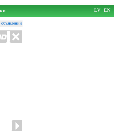
ки
LV
EN
у объявлений