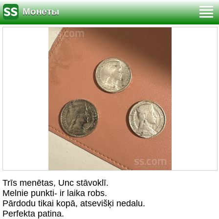
Монеты
Trīs menētas, Unc stāvoklī.
Melnie punkti- ir laika robs.
Pārdodu tikai kopā, atsevišķi nedalu.
Perfekta patina.