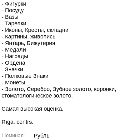
- Фигурки
- Посуду
- Вазы
- Тарелки
- Иконы, Кресты, складни
- Картины, живопись
- Янтарь, Бижутерия
- Медали
- Награды
- Ордена
- Значки
- Полковые Знаки
- Монеты
- Золото, Серебро, Зубное золото, коронки,
стоматологическое золото.
Самая высокая оценка.
Rīga, centrs.
Рубль
Номинал: