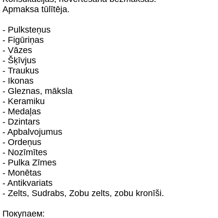
Apmaksa tūlītēja.
- Pulksteņus
- Figūriņas
- Vāzes
- Šķīvjus
- Traukus
- Ikonas
- Gleznas, māksla
- Keramiku
- Medaļas
- Dzintars
- Apbalvojumus
- Ordeņus
- Nozīmītes
- Pulka Zīmes
- Monētas
- Antikvariats
- Zelts, Sudrabs, Zobu zelts, zobu kronīši.
Покупаем: