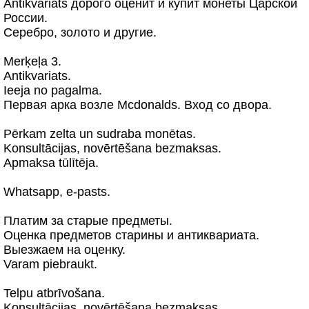
Antikvariats дорого оценит и купит монеты Царской
России.
Серебро, золото и другие.
Merķeļa 3.
Antikvariats.
Ieeja no pagalma.
Первая арка возле Mcdonalds. Вход со двора.
Pērkam zelta un sudraba monētas.
Konsultācijas, novērtēšana bezmaksas.
Apmaksa tūlītēja.
Whatsapp, e-pasts.
Платим за старые предметы.
Оценка предметов старины и антиквариата.
Выезжаем на оценку.
Varam piebraukt.
Telpu atbrīvošana.
Konsultācijas, novērtēšana bezmaksas.