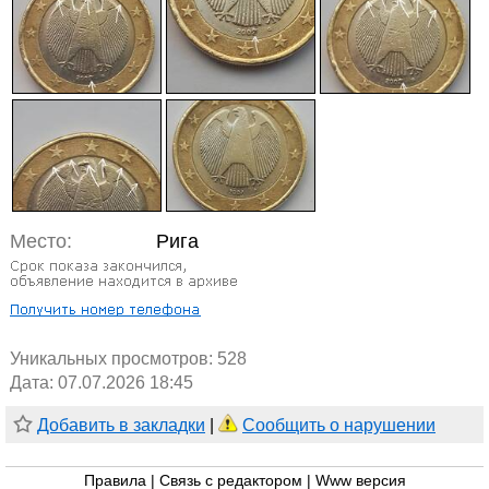
Место:
Рига
Уникальных просмотров:
528
Дата: 07.07.2026 18:45
Добавить в закладки
|
Сообщить о нарушении
Правила
|
Связь с редактором
|
Www версия