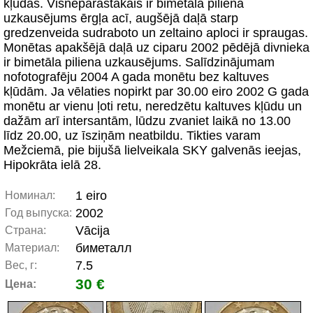
kļūdas. Visneparastākais ir bimetāla piliena
uzkausējums ērgļa acī, augšējā daļā starp
gredzenveida sudraboto un zeltaino aploci ir spraugas.
Monētas apakšējā daļā uz ciparu 2002 pēdējā divnieka
ir bimetāla piliena uzkausējums. Salīdzinājumam
nofotografēju 2004 A gada monētu bez kaltuves
kļūdām. Ja vēlaties nopirkt par 30.00 eiro 2002 G gada
monētu ar vienu ļoti retu, neredzētu kaltuves kļūdu un
dažām arī intersantām, lūdzu zvaniet laikā no 13.00
līdz 20.00, uz īsziņām neatbildu. Tikties varam
Mežciemā, pie bijušā lielveikala SKY galvenās ieejas,
Hipokrāta ielā 28.
1 eiro
Номинал:
2002
Год выпуска:
Vācija
Страна:
биметалл
Материал:
7.5
Вес, г:
30 €
Цена: