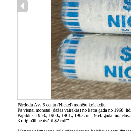
Pārdodu Asv 5 centu (Nickel) monētu kolekciju
Pa vienai monētai (dažas vairākas) no katra gada no 1968. l
Papildus: 1953., 1960., 1961., 1963. un 1964. gada monētas.
3 oriģināli neatvērti $2 rullīši.