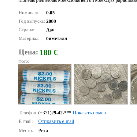
Monētas piemērotas kolekcionāriem un kolekcijas papildināša
Номинал:
0.05
Год выпуска:
2000
Страна:
Asv
Материал:
биметалл
Цена:
180 €
Фото:
Телефон:
(+371)
29-42-***
Показать номер
E-mail:
Отправить e-mail
Место:
Рига