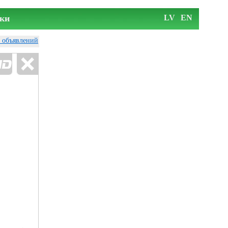
ки
LV
EN
у объявлений