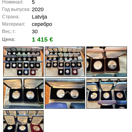
5
Номинал:
2020
Год выпуска:
Latvija
Страна:
серебро
Материал:
30
Вес, г:
1 415 €
Цена: