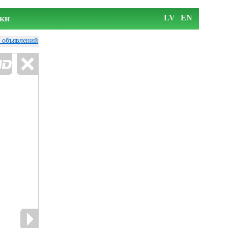
ки
LV
EN
у объявлений