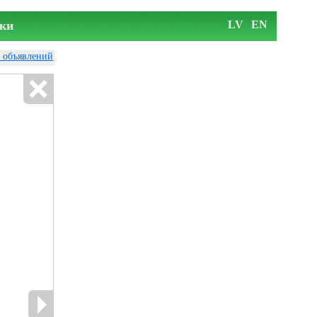
ки
LV
EN
у объявлений