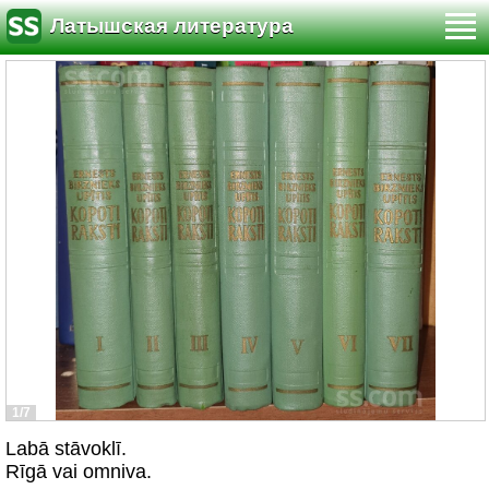
Латышская литература
1/7
Labā stāvoklī.
Rīgā vai omniva.