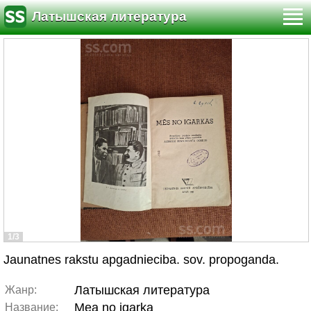
Латышская литература
1/3
Jaunatnes rakstu apgadnieciba. sov. propoganda.
Латышская литература
Жанр:
Mea no igarka
Название: