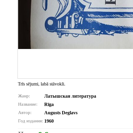
Trīs sējumi, labā stāvokli.
Жанр:
Латышская литература
Название:
Rīga
Автор:
Augusts Deglavs
Год издания:
1960