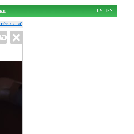
ки
LV
EN
у объявлений