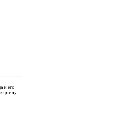
а и его
 картину