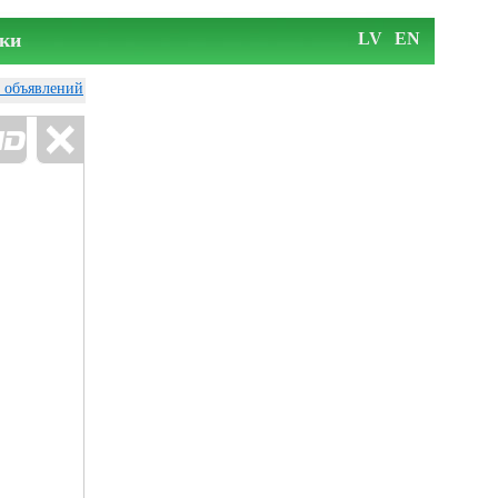
ки
LV
EN
у объявлений