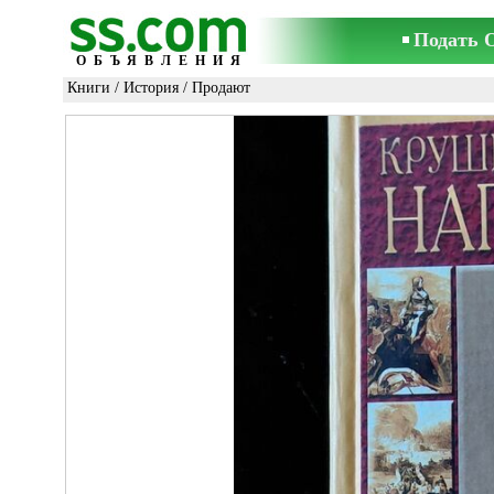
Подать 
ОБЪЯВЛЕНИЯ
Книги
/
История
/ Продают