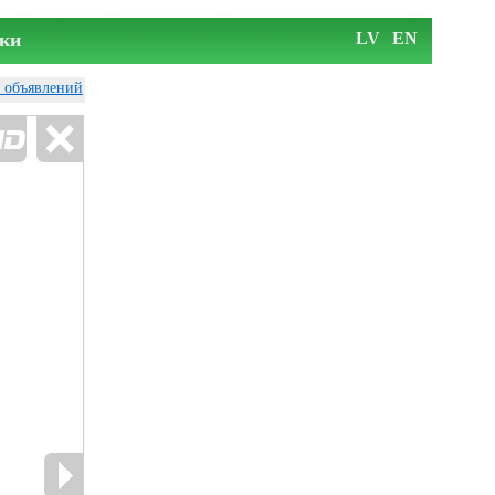
ки
LV
EN
у объявлений