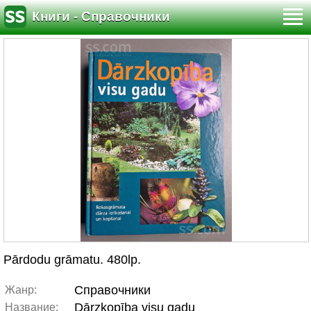
Книги - Справочники
Pārdodu grāmatu. 480lp.
Справочники
Жанр:
Dārzkopība visu gadu
Название: