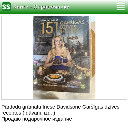
Книги - Справочники
Pārdodu grāmatu Inese Davidsone Garšīgas dzīves
receptes ( dāvanu izd. )
Продаю подарочное издание