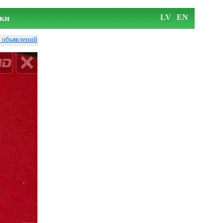
ки
LV
EN
у объявлений