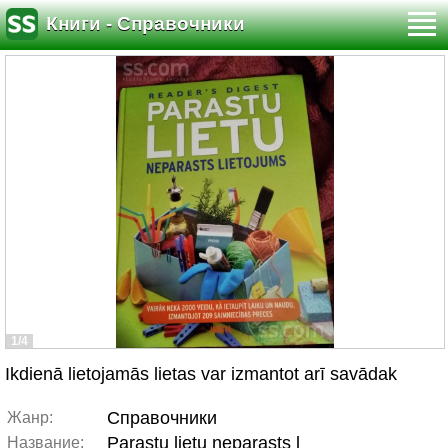
Книги - Справочники
1/4
Ikdienā lietojamās lietas var izmantot arī savādak
Справочники
Жанр:
Parastu lietu neparasts l
Название: