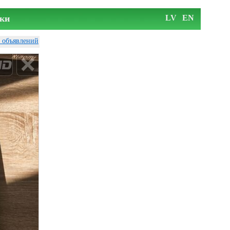
ки
LV
EN
у объявлений