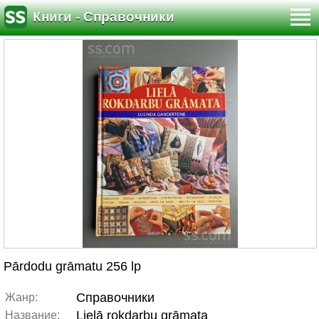
Книги - Справочники
Pārdodu grāmatu 256 lp
Справочники
Жанр:
Lielā rokdarbu grāmata
Название: