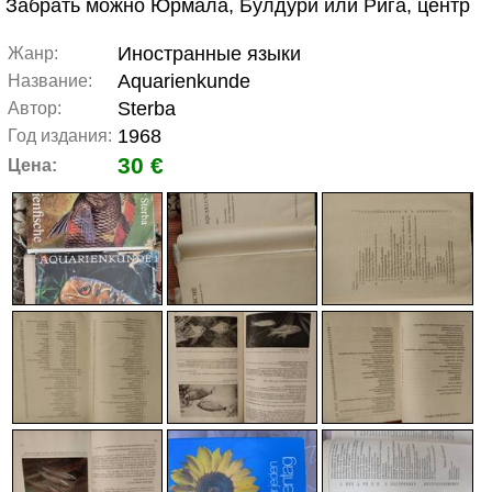
Забрать можно Юрмала, Булдури или Рига, центр
Иностранные языки
Жанр:
Aquarienkunde
Название:
Sterba
Автор:
1968
Год издания:
30 €
Цена: