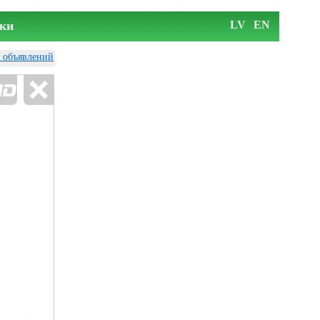
ки
LV
EN
у объявлений