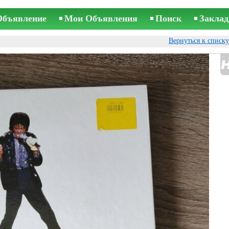
Объявление
Мои Объявления
Поиск
Заклад
Вернуться к списк