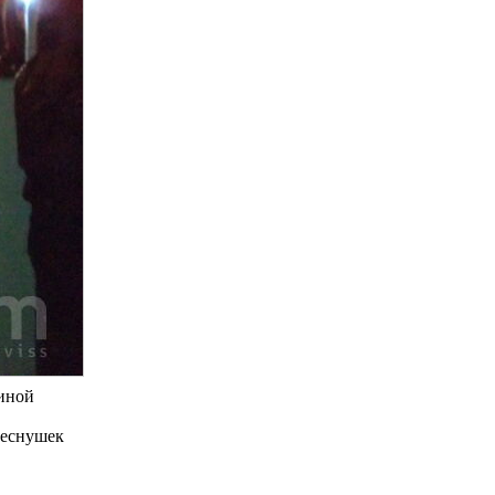
щиной
веснушек