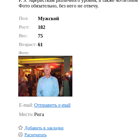
P. S. Аферисткам различного уровня, а также 40-лет
Фото обязательно, без него не отвечу.
Пол:
Мужской
Рост:
182
Вес:
75
Возраст:
61
Фото:
E-mail:
Отправить e-mail
Место:
Рига
Добавить в закладки
Распечатать