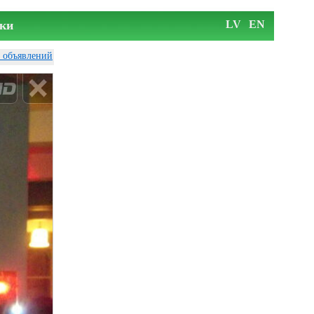
ки
LV
EN
у объявлений