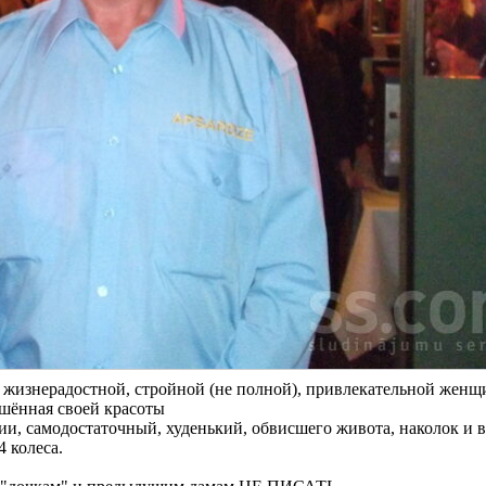
 с жизнерадостной, стройной (не полной), привлекательной жен
ишённая своей красоты
жии, самодостаточный, худенький, обвисшего живота, наколок и 
4 колеса.