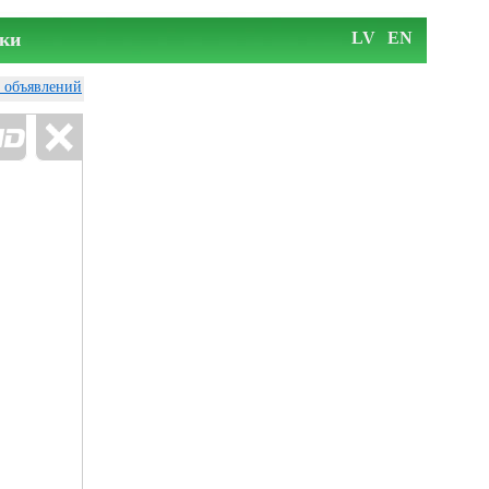
ки
LV
EN
у объявлений