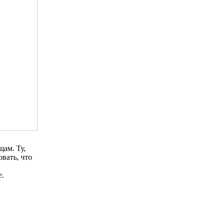
ам. Ту,
овать, что
е.