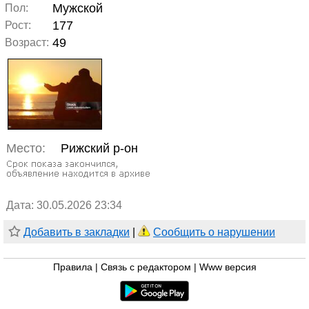
Мужской
Пол:
177
Рост:
49
Возраст:
Место:
Рижский р-он
Дата: 30.05.2026 23:34
Добавить в закладки
|
Сообщить о нарушении
Правила
|
Связь с редактором
|
Www версия