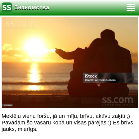
Знакомства
Meklēju vienu foršu, jā un mīļu, brīvu, aktīvu zaķīti ;)
Pavadām šo vasaru kopā un visas pārējās ;) Es brīvs,
jauks, mierīgs.