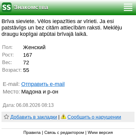
Знакомства
Brīva sieviete. Vēlos iepazīties ar vīrieti. Ja esi
patstāvīgs un bez citām attiecībām raksti. Meklēju
draugu kopīgai atpūtai brīvajā laikā.
Женский
Пол:
167
Рост:
72
Вес:
55
Возраст:
E-mail:
Отправить e-mail
Место:
Мадона и р-он
Дата: 06.08.2026 08:13
Добавить в закладки
|
Сообщить о нарушении
Правила
|
Связь с редактором
|
Www версия