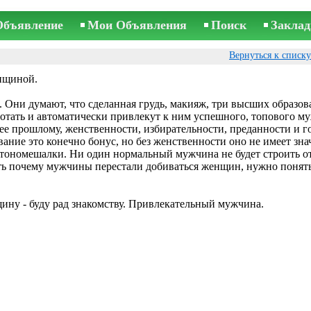
Объявление
Мои Объявления
Поиск
Заклад
Вернуться к списк
нщиной.
Они думают, что сделанная грудь, макияж, три высших образов
ботать и автоматически привлекут к ним успешного, топового м
е прошлому, женственности, избирательности, преданности и г
ание это конечно бонус, но без женственности оно не имеет зна
тономешалки. Ни один нормальный мужчина не будет строить 
ть почему мужчины перестали добиваться женщин, нужно понять
щину - буду рад знакомству. Привлекательный мужчина.