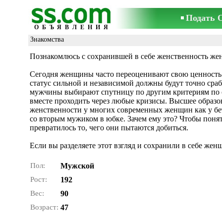
Подать 
ОБЪЯВЛЕНИЯ
Знакомства
Познакомлюсь с сохранившей в себе женственность же
Сегодня женщины часто переоценивают свою ценность. 
статус сильной и независимой должны будут точно сра
мужчины выбирают спутницу по другим критериям по е
вместе проходить через любые кризисы. Высшее образов
женственности у многих современных женщин как у бе
со вторым мужиком в юбке. Зачем ему это? Чтобы поня
превратилось то, чего они пытаются добиться.
Если вы разделяете этот взгляд и сохранили в себе жен
Пол:
Мужской
Рост:
192
Вес:
90
Возраст:
47