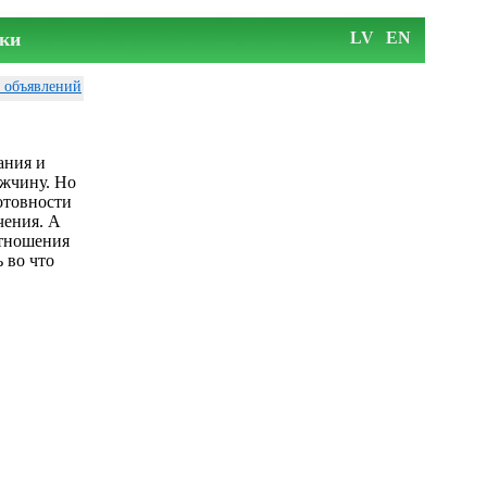
ки
LV
EN
у объявлений
ания и
ужчину. Но
отовности
чения. А
отношения
 во что