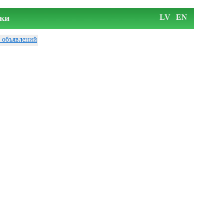
ки
LV
EN
у объявлений