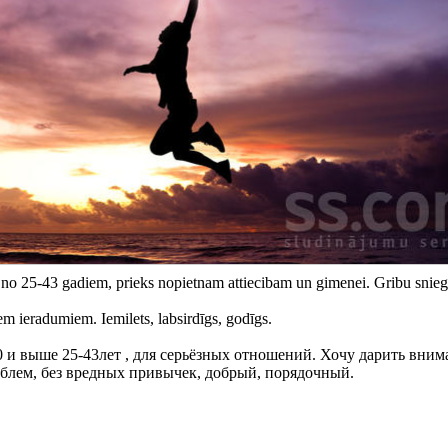
, no 25-43 gadiem, prieks nopietnam attiecibam un gimenei. Gribu snieg
iem ieradumiem. Iemilets, labsirdīgs, godīgs.
 и выше 25-43лет , для серьёзных отношений. Хочу дарить вним
роблем, без вредных привычек, добрый, порядочный.