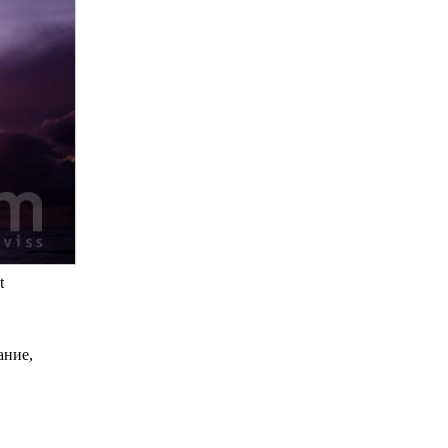
t
ание,