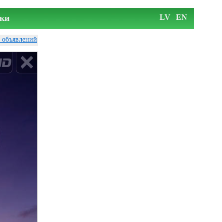
ки
LV
EN
у объявлений