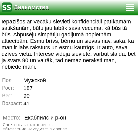
Знакомства
Iepazīšos ar Vecāku sievieti konfidenciāli patīkamām
satikšanām, būtu jau labāk sava vecuma, kā būs tā
būs. Abpusēju simpātiju gadijumā nopietnām
attiecībām. Esmu brīvs, bērnu un sievas nav, saka, ka
man ir labs raksturs un esmu kautrīgs. Ir auto, sava
dzīves vieta. Interesē vidēja sieviete, varbūt slaida, bet
ja svars 90 un vairāk, tad nemaz neraksti man,
nebiedē mani.
Мужской
Пол:
187
Рост:
90
Вес:
41
Возраст:
Место:
Екабпилс и р-он