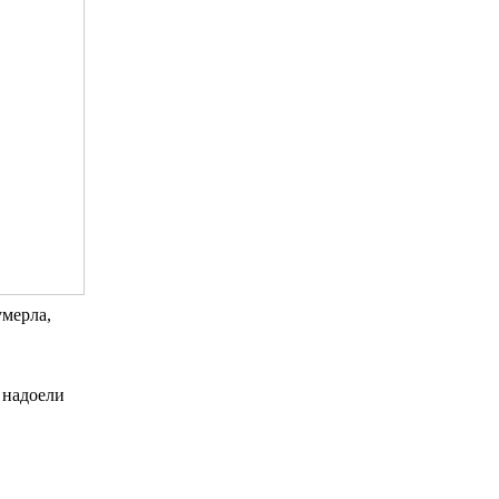
умерла,
 надоели