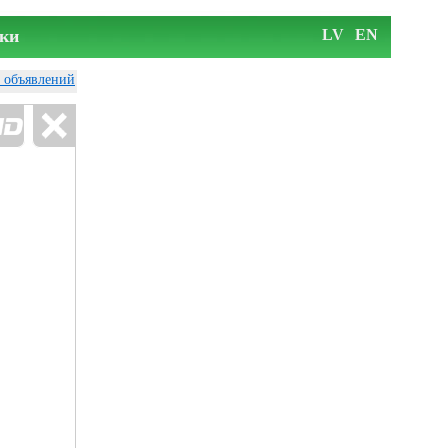
ки
LV
EN
у объявлений