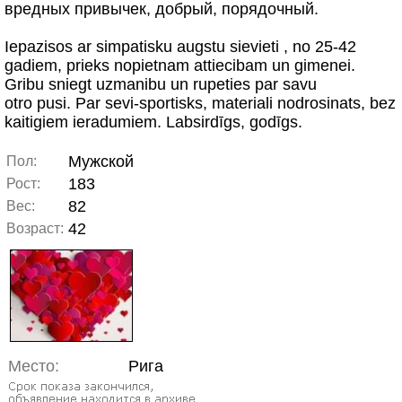
вредных привычек, добрый, порядочный.
Iepazisos ar simpatisku augstu sievieti , no 25-42
gadiem, prieks nopietnam attiecibam un gimenei.
Gribu sniegt uzmanibu un rupeties par savu
otro pusi. Par sevi-sportisks, materiali nodrosinats, bez
kaitigiem ieradumiem. Labsirdīgs, godīgs.
Мужской
Пол:
183
Рост:
82
Вес:
42
Возраст:
Место:
Рига