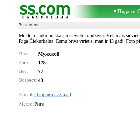
Подать 
ОБЪЯВЛЕНИЯ
Знакомства
Meklēju jauku un skaistu sievieti kopdzīvei. Vēlamais sieviet
Rīgā Čiekurkalnā. Esmu brīvs vīrietis, man ir 43 gadi. Foto pi
Пол:
Мужской
Рост:
178
Вес:
77
Возраст:
43
E-mail:
Отправить e-mail
Место:
Рига