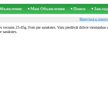
Объявление
Мои Объявления
Поиск
Заклад
Вернуться к списк
es vecums 25-45g. Foto pie sarakstes. Varu piedāvāt dzīvot vienistabas 
e sarakstes.