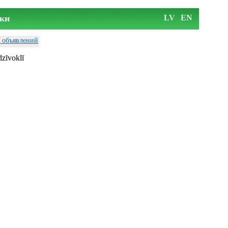
ки
LV
EN
у объявлений
dzīvoklī