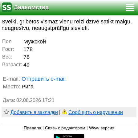
Знакомства
Sveiki, gribētos vismaz vienu reizi dzīvē satikt maigu,
neagresīvu, neaugstprātīgu sievieti.
Мужской
Пол:
178
Рост:
78
Вес:
49
Возраст:
E-mail:
Отправить e-mail
Место:
Рига
Дата: 02.08.2026 17:21
Добавить в закладки
|
Сообщить о нарушении
Правила
|
Связь с редактором
|
Www версия