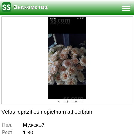
Знакомства
Vēlos iepazīties nopietnam attiecībām
Мужской
Пол:
1.80
Рост: