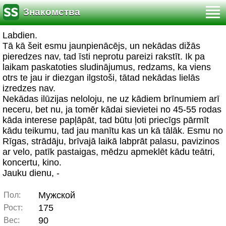
Знакомства
Labdien.
Tā kā šeit esmu jaunpienācējs, un nekādas dižās
pieredzes nav, tad īsti neprotu pareizi rakstīt. Ik pa
laikam paskatoties sludinājumus, redzams, ka viens
otrs te jau ir diezgan ilgstoši, tātad nekādas lielās
izredzes nav.
Nekādas ilūzijas neloloju, ne uz kādiem brīnumiem arī
neceru, bet nu, ja tomēr kādai sievietei no 45-55 rodas
kāda interese papļāpāt, tad būtu ļoti priecīgs pārmīt
kādu teikumu, tad jau manītu kas un kā tālāk. Esmu no
Rīgas, strādāju, brīvajā laikā labprāt palasu, pavizinos
ar velo, patīk pastaigas, mēdzu apmeklēt kādu teātri,
koncertu, kino.
Jauku dienu, -
Мужской
Пол:
175
Рост:
90
Вес: