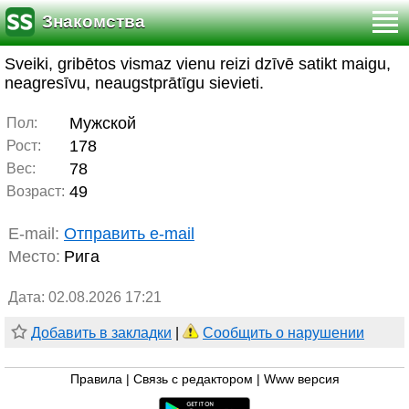
Знакомства
Sveiki, gribētos vismaz vienu reizi dzīvē satikt maigu,
neagresīvu, neaugstprātīgu sievieti.
Мужской
Пол:
178
Рост:
78
Вес:
49
Возраст:
E-mail:
Отправить e-mail
Место:
Рига
Дата: 02.08.2026 17:21
Добавить в закладки
|
Сообщить о нарушении
Правила
|
Связь с редактором
|
Www версия