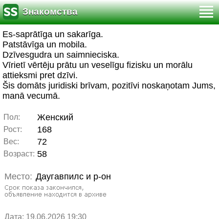
Знакомства
Es-saprātīga un sakarīga.
Patstāvīga un mobila.
Dzīvesgudra un saimnieciska.
Vīrietī vērtēju prātu un veselīgu fizisku un morālu
attieksmi pret dzīvi.
Šis domāts juridiski brīvam, pozitīvi noskaņotam Jums,
manā vecumā.
Женский
Пол:
168
Рост:
72
Вес:
58
Возраст:
Место:
Даугавпилс и р-он
Дата: 19.06.2026 19:30