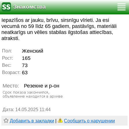
Знакомства
Iepazīšos ar jauku, brīvu, sirsnīgu vīrieti. Ja esi
vecumā no 59 līdz 65 gadiem, pastāvīgs, materiāli
neatkarīgs un vēlies stabilas ilgstošas attiecības,
atraksti.
Женский
Пол:
165
Рост:
73
Вес:
63
Возраст:
Место:
Резекне и р-он
Дата: 14.05.2025 11:44
Добавить в закладки
|
Сообщить о нарушении