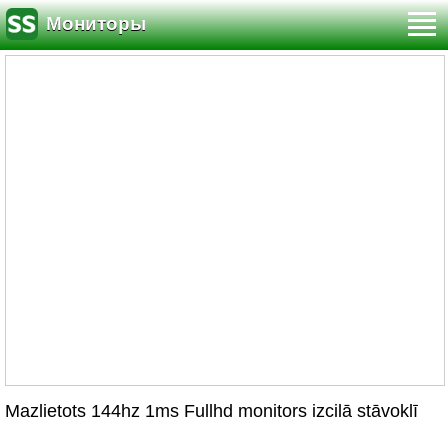
Мониторы
Mazlietots 144hz 1ms Fullhd monitors izcilā stāvoklī