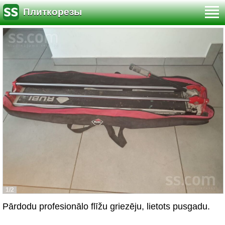
Плиткорезы
1/2
Pārdodu profesionālo flīžu griezēju, lietots pusgadu.