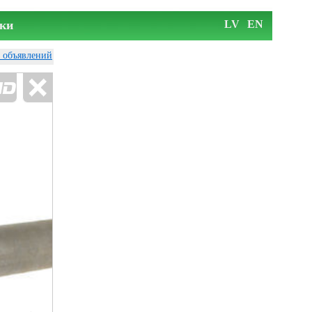
ки
LV
EN
у объявлений