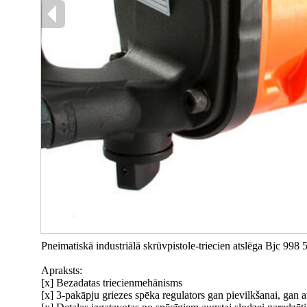
Pneimatiskā industriālā skrūvpistole-triecien atslēga Bjc 
Apraksts:
[x] Bezadatas triecienmehānisms
[x] 3-pakāpju griezes spēka regulators gan pievilkšanai, gan 