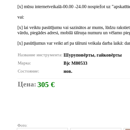
[x] mūsu internetveikalā-00.00 -24.00 nospiežot uz "apskatīt
vai:
[x] lai veiktu pasūtījumu vai sazinātos ar mums, lūdzu raksti
vārdu, piegādes adresi, mobilā tālruņa numuru un vēlamo pie
[x] pasūtījumus var veikt arī pa tālruni veikala darba laikā: dar
Название инструмента:
Шуруповёрты, гайковёрты
Марка:
Bjc M80533
Состояние:
нов.
Цена:
305 €
Фото: