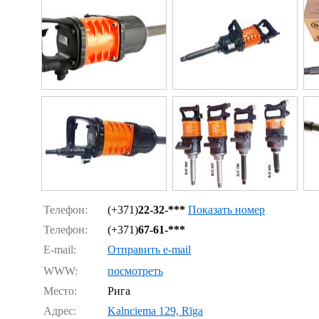
Телефон:
(+371)
22-32-***
Показать номер
Телефон:
(+371)
67-61-***
E-mail:
Отправить e-mail
WWW:
посмотреть
Место:
Рига
Адрес:
Kalnciema 129, Rīga