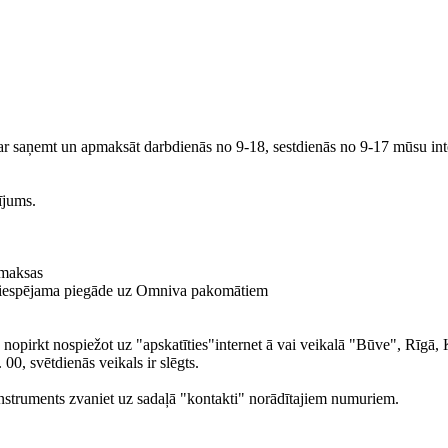
 var saņemt un apmaksāt darbdienās no 9-18, sestdienās no 9-17 mūsu int
ījums.
 maksas
, ir iespējama piegāde uz Omniva pakomātiem
un nopirkt nospiežot uz "apskatīties"internet ā vai veikalā "Būve", Rīgā
00, svētdienās veikals ir slēgts.
is instruments zvaniet uz sadaļā "kontakti" norādītajiem numuriem.