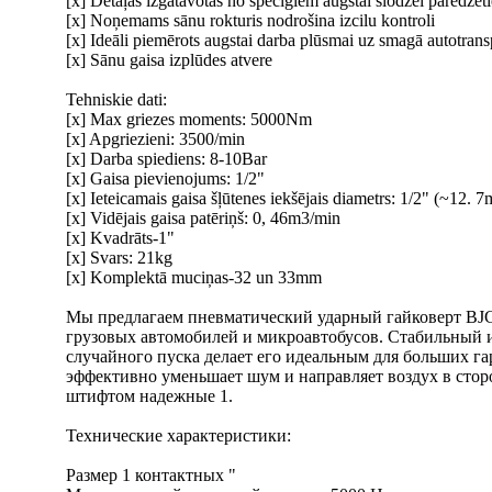
[x] Detaļas izgatavotas no spēcīgiem augstai slodzei paredzēt
[x] Noņemams sānu rokturis nodrošina izcilu kontroli
[x] Ideāli piemērots augstai darba plūsmai uz smagā autotran
[x] Sānu gaisa izplūdes atvere
Tehniskie dati:
[x] Max griezes moments: 5000Nm
[x] Apgriezieni: 3500/min
[x] Darba spiediens: 8-10Bar
[x] Gaisa pievienojums: 1/2"
[x] Ieteicamais gaisa šļūtenes iekšējais diametrs: 1/2" (~12. 
[x] Vidējais gaisa patēriņš: 0, 46m3/min
[x] Kvadrāts-1"
[x] Svars: 21kg
[x] Komplektā muciņas-32 un 33mm
Мы предлагаем пневматический ударный гайковерт BJC 
грузовых автомобилей и микроавтобусов. Стабильный 
случайного пуска делает его идеальным для больших га
эффективно уменьшает шум и направляет воздух в стор
штифтом надежные 1.
Технические характеристики:
Размер 1 контактных "