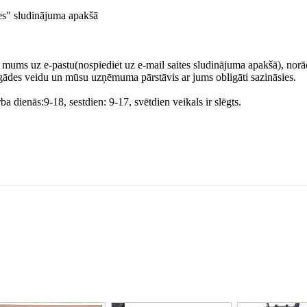
ies" sludinājuma apakšā
et mums uz e-pastu(nospiediet uz e-mail saites sludinājuma apakšā), nor
gādes veidu un mūsu uzņēmuma pārstāvis ar jums obligāti sazināsies.
ba dienās:9-18, sestdien: 9-17, svētdien veikals ir slēgts.