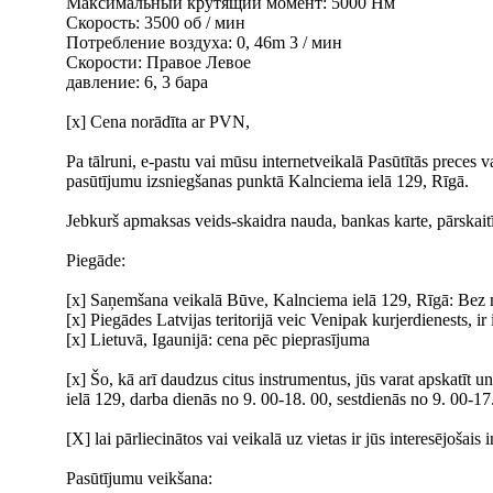
Максимальный крутящий момент: 5000 Нм
Скорость: 3500 об / мин
Потребление воздуха: 0, 46m 3 / мин
Скорости: Правое Левое
давление: 6, 3 бара
[x] Cena norādīta ar PVN,
Pa tālruni, e-pastu vai mūsu internetveikalā Pasūtītās preces
pasūtījumu izsniegšanas punktā Kalnciema ielā 129, Rīgā.
Jebkurš apmaksas veids-skaidra nauda, bankas karte, pārskait
Piegāde:
[x] Saņemšana veikalā Būve, Kalnciema ielā 129, Rīgā: Bez
[x] Piegādes Latvijas teritorijā veic Venipak kurjerdienests
[x] Lietuvā, Igaunijā: cena pēc pieprasījuma
[x] Šo, kā arī daudzus citus instrumentus, jūs varat apskatīt 
ielā 129, darba dienās no 9. 00-18. 00, sestdienās no 9. 00-17. 
[X] lai pārliecinātos vai veikalā uz vietas ir jūs interesējoša
Pasūtījumu veikšana: