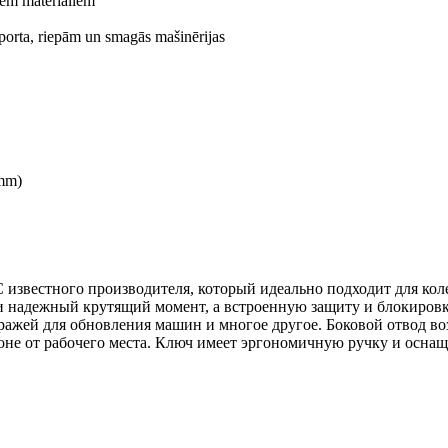
iem materiāliem
sporta, riepām un smagās mašinērijas
7mm)
известного производителя, который идеально подходит для кол
и надежный крутящий момент, а встроенную защиту и блокиров
ражей для обновления машин и многое другое. Боковой отвод во
оне от рабочего места. Ключ имеет эргономичную ручку и осна