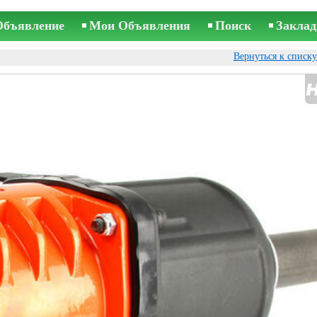
Объявление
Мои Объявления
Поиск
Заклад
Вернуться к списк