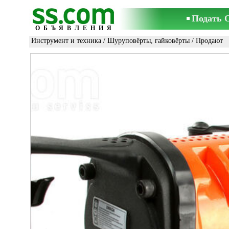
Подать 
ОБЪЯВЛЕНИЯ
Инструмент и техника
/
Шуруповёрты, гайковёрты
/ Продают