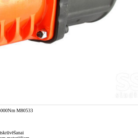
998 5000Nm M80533
atskrūvēšanai