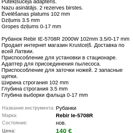
Putekļsūcēja adapteris.
Nazu asinātājs. 2 rezerves birstes.
Ēvelēšanas platums 102 mm
Dziļums 3.5 mm
Gropes dziļums 0-17 mm
Рубанок Rebir IE-5708R 2000W 102mm 3.5/0-17 mm
Продает интернет магазин Krustceļš. Доставка по
всей Латвии.
Приспособление для установки в стационаре.
Адаптер для присоединения пылесоса.
Приспособление для заточки ножей. 2 запасные
щетки.
Ширина строгания 102 mm
Глубина строгания 3.5 mm
Глубина выборки фальца 0-17 mm
Рубанки
Название инструмента:
Rebir Ie-5708R
Марка:
нов.
Состояние:
140 €
Цена: