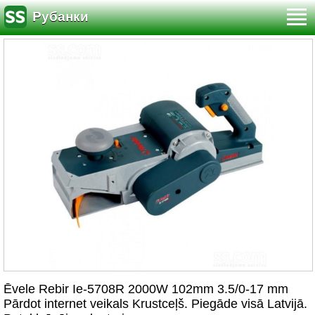
Рубанки
Ēvele Rebir Ie-5708R 2000W 102mm 3.5/0-17 mm
Pārdot internet veikals Krustceļš. Piegāde visā Latvijā.